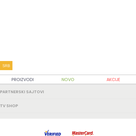
KATALOG PROIZVODA
KUPOVINA
MOJ TV SHOP
SRB
TV SHOP INFO
PROIZVODI
NOVO
AKCIJE
PARTNERSKI SAJTOVI
TV SHOP