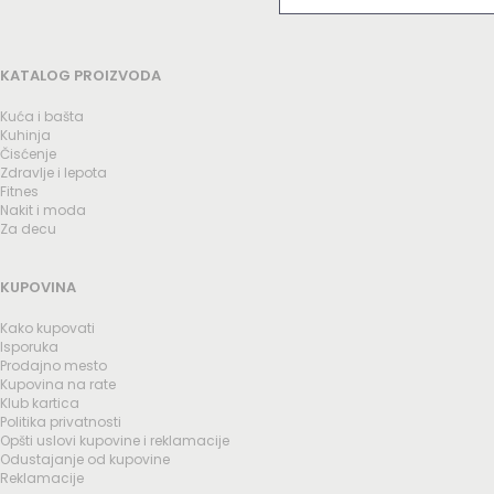
KATALOG PROIZVODA
Kuća i bašta
Kuhinja
Čisćenje
Zdravlje i lepota
Fitnes
Nakit i moda
Za decu
KUPOVINA
Kako kupovati
Isporuka
Prodajno mesto
Kupovina na rate
Klub kartica
Politika privatnosti
Opšti uslovi kupovine i reklamacije
Odustajanje od kupovine
Reklamacije