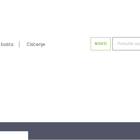
NOVO
 bašta
Čišćenje