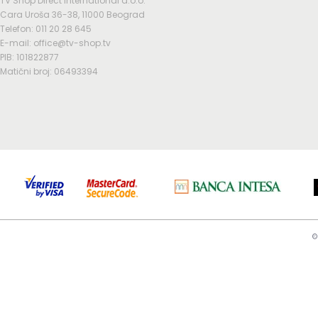
TV Shop Direct International d.o.o.
Cara Uroša 36-38, 11000 Beograd
Telefon: 011 20 28 645
E-mail: office@tv-shop.tv
PIB: 101822877
Matični broj: 06493394
©