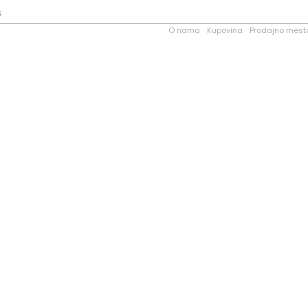
5
O nama
Kupovina
Prodajno mest