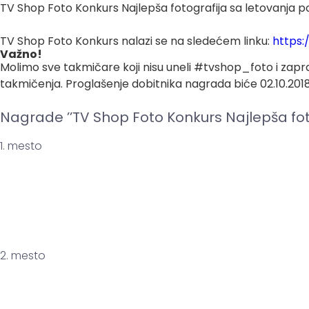
TV Shop Foto Konkurs Najlepša fotografija sa letovanja poč
TV Shop Foto Konkurs nalazi se na sledećem linku:
https:
Važno!
Molimo sve takmičare koji nisu uneli #tvshop_foto i zaprati
takmičenja. Proglašenje dobitnika nagrada biće 02.10.201
Nagrade ’’TV Shop Foto Konkurs Najlepša foto
1. mesto
2. mesto