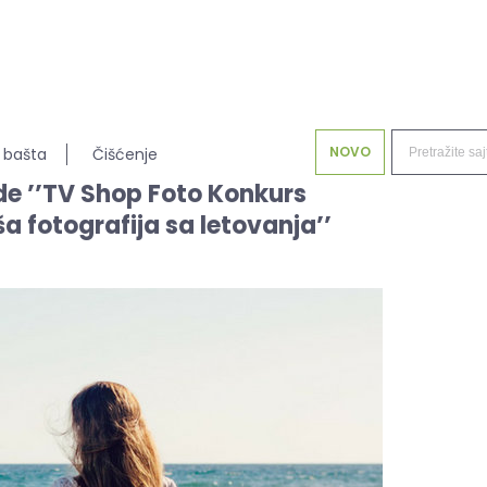
NOVO
 bašta
Čišćenje
e ’’TV Shop Foto Konkurs
a fotografija sa letovanja’’