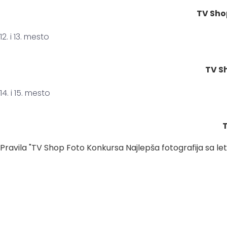
TV Sho
12. i 13. mesto
TV S
14. i 15. mesto
T
Pravila "TV Shop Foto Konkursa Najlepša fotografija sa le