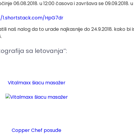
inje 06.08.2018. u 12:00 časova i završava se 09.09.2018. u
//1.shortstack.com/HpG7dr
li naš nalog da to urade najkasnije do 24.9.2018. kako bi is
8.
grafija sa letovanja’’:
Vitalmaxx šiacu masažer
Copper Chef posuđe