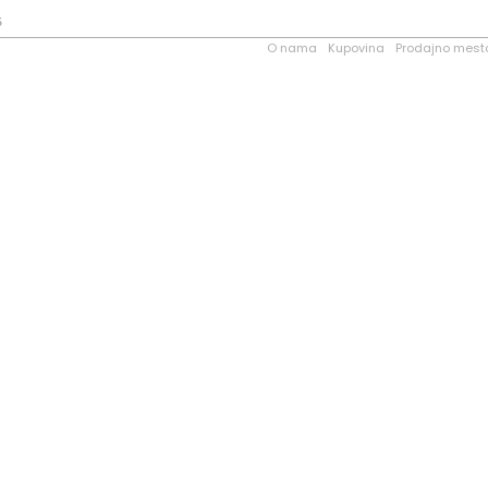
5
O nama
Kupovina
Prodajno mest