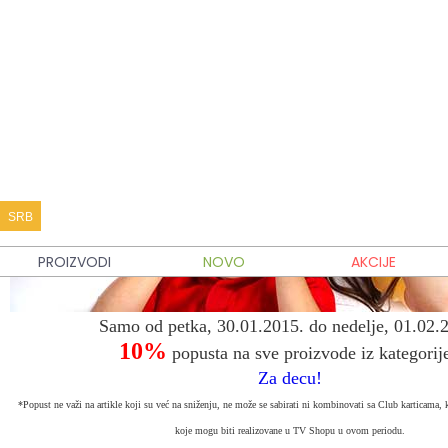
SRB
PROIZVODI
NOVO
AKCIJE
Samo od petka, 30.01.2015. do nedelje, 01.02.
10%
popusta na sve proizvode iz kategorij
Za decu!
*Popust ne važi na artikle koji su već na sniženju, ne može se sabirati ni kombinovati sa Club karticama,
koje mogu biti realizovane u TV Shopu u ovom periodu.