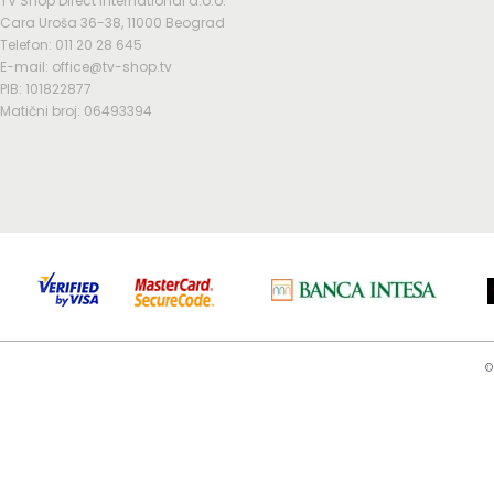
TV Shop Direct International d.o.o.
Cara Uroša 36-38, 11000 Beograd
Telefon: 011 20 28 645
E-mail: office@tv-shop.tv
PIB: 101822877
Matični broj: 06493394
©