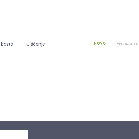
NOVO
 bašta
Čišćenje