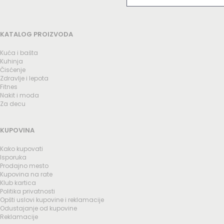
KATALOG PROIZVODA
Kuća i bašta
Kuhinja
Čisćenje
Zdravlje i lepota
Fitnes
Nakit i moda
Za decu
KUPOVINA
Kako kupovati
Isporuka
Prodajno mesto
Kupovina na rate
Klub kartica
Politika privatnosti
Opšti uslovi kupovine i reklamacije
Odustajanje od kupovine
Reklamacije