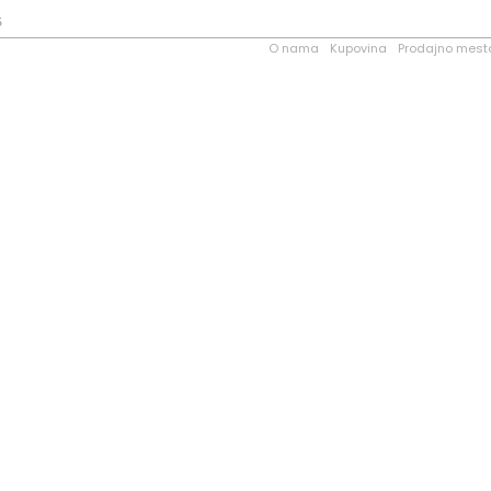
5
O nama
Kupovina
Prodajno mest