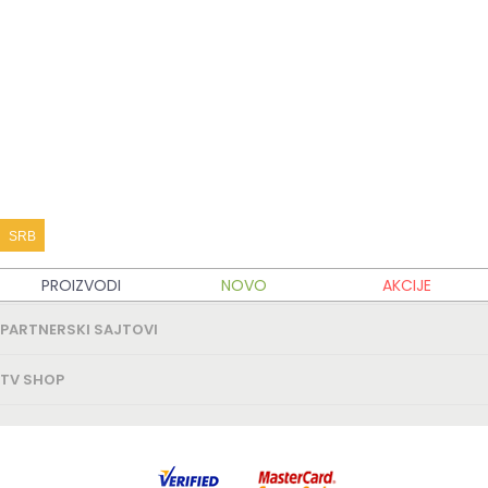
KATALOG PROIZVODA
KUPOVINA
MOJ TV SHOP
SRB
TV SHOP INFO
PROIZVODI
NOVO
AKCIJE
PARTNERSKI SAJTOVI
TV SHOP