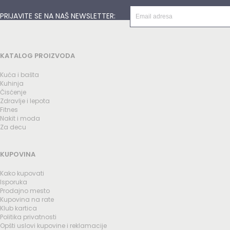
PRIJAVITE SE NA NAŠ NEWSLETTER:
KATALOG PROIZVODA
Kuća i bašta
Kuhinja
Čisćenje
Zdravlje i lepota
Fitnes
Nakit i moda
Za decu
KUPOVINA
Kako kupovati
Isporuka
Prodajno mesto
Kupovina na rate
Klub kartica
Politika privatnosti
Opšti uslovi kupovine i reklamacije