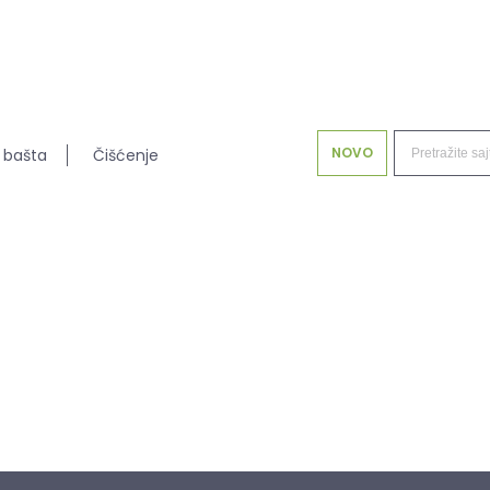
NOVO
 bašta
Čišćenje