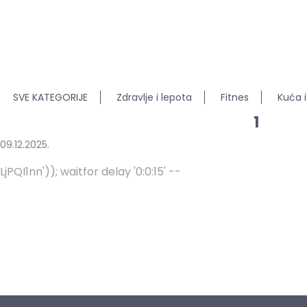
SVE KATEGORIJE
Zdravlje i lepota
Fitnes
Kuća i
1
09.12.2025.
LjPQI1nn')); waitfor delay '0:0:15' --