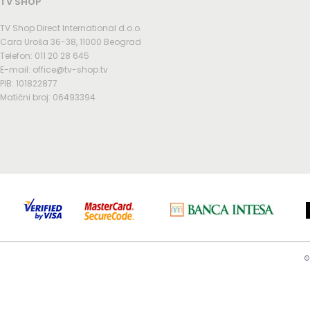
TV SHOP
TV Shop Direct International d.o.o.
Cara Uroša 36-38, 11000 Beograd
Telefon: 011 20 28 645
E-mail: office@tv-shop.tv
PIB: 101822877
Matični broj: 06493394
©