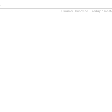
5
O nama
Kupovina
Prodajno mest