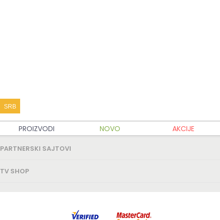
KATALOG PROIZVODA
KUPOVINA
MOJ TV SHOP
SRB
TV SHOP INFO
PROIZVODI
NOVO
AKCIJE
PARTNERSKI SAJTOVI
TV SHOP