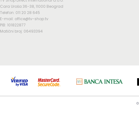
TV Shop Direct International d.o.o.
Cara Uroša 36-38, 11000 Beograd
Telefon: 011 20 28 645
E-mail: office@tv-shop.tv
PIB: 101822877
Matični broj: 06493394
©