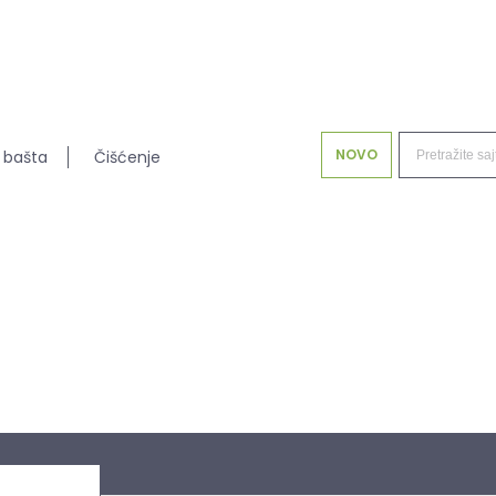
NOVO
 bašta
Čišćenje