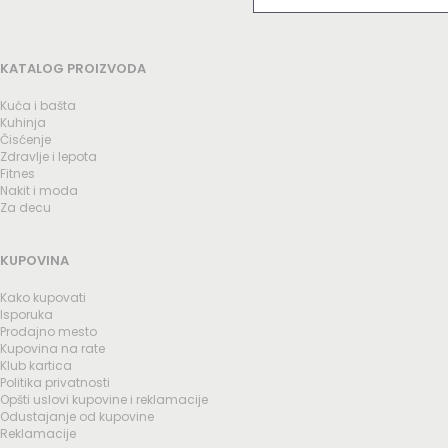
KATALOG PROIZVODA
Kuća i bašta
Kuhinja
Čisćenje
Zdravlje i lepota
Fitnes
Nakit i moda
Za decu
KUPOVINA
Kako kupovati
Isporuka
Prodajno mesto
Kupovina na rate
Klub kartica
Politika privatnosti
Opšti uslovi kupovine i reklamacije
Odustajanje od kupovine
Reklamacije