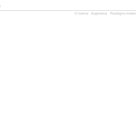
5
O nama
Kupovina
Prodajno mest