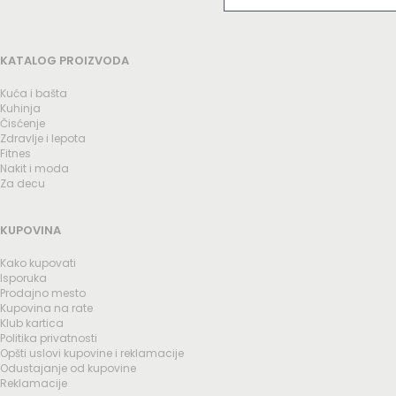
KATALOG PROIZVODA
Kuća i bašta
Kuhinja
Čisćenje
Zdravlje i lepota
Fitnes
Nakit i moda
Za decu
KUPOVINA
Kako kupovati
Isporuka
Prodajno mesto
Kupovina na rate
Klub kartica
Politika privatnosti
Opšti uslovi kupovine i reklamacije
Odustajanje od kupovine
Reklamacije