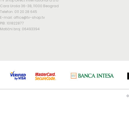
TV Shop Direct International d.o.o.
Cara Uroša 36-38, 11000 Beograd
Telefon: 011 20 28 645
E-mail: office@tv-shop.tv
PIB: 101822877
Matični broj: 06493394
©