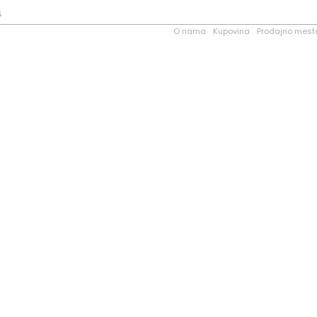
5
O nama
Kupovina
Prodajno mest