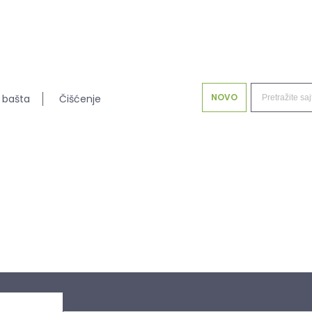
NOVO
 bašta
Čišćenje