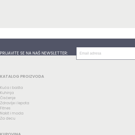
PRIJAVITE SE NA NAŠ NEWSLETTER:
KATALOG PROIZVODA
Kuća i bašta
Kuhinja
Čisćenje
Zdravlje i lepota
Fitnes
Nakit i moda
Za decu
KUPOVINA