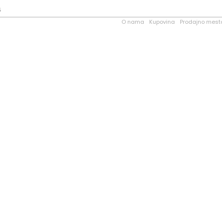
5
O nama
Kupovina
Prodajno mest