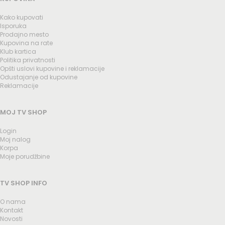
Kako kupovati
Isporuka
Prodajno mesto
Kupovina na rate
Klub kartica
Politika privatnosti
Opšti uslovi kupovine i reklamacije
Odustajanje od kupovine
Reklamacije
MOJ TV SHOP
Login
Moj nalog
Korpa
Moje porudžbine
TV SHOP INFO
O nama
Kontakt
Novosti