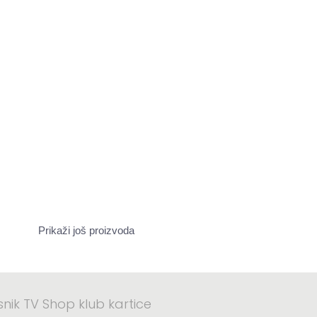
Prikaži još proizvoda
asnik TV Shop klub kartice