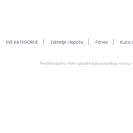
SVE KATEGORIJE
Zdravlje i lepota
Fitnes
Kuća i
Predstavljamo Vam igračke koje pospešuju razvoj i kr