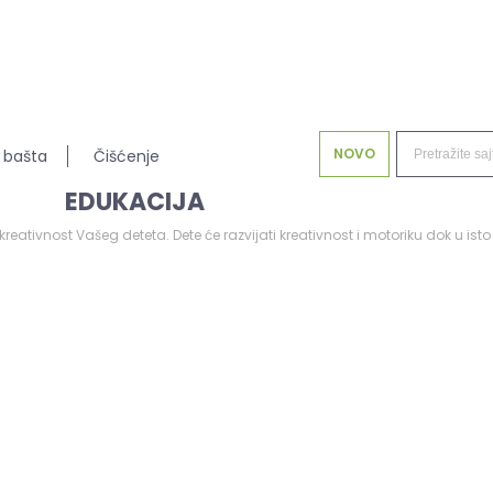
NOVO
 bašta
Čišćenje
EDUKACIJA
eativnost Vašeg deteta. Dete će razvijati kreativnost i motoriku dok u isto 