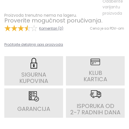
Odaberite
varijantu
proizvoda
Proizvoda trenutno nema na lageru.
Proverite mogućnost poručivanja.
Komentari (0)
Cena je sa PDV-om
Pročitajte detaljniji opis proizvoda
KLUB
SIGURNA
KARTICA
KUPOVINA
ISPORUKA OD
GARANCIJA
2-7 RADNIH DANA