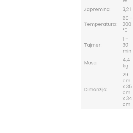
W
Zapremina:
3,2 l
80 –
Temperatura:
200
℃
1 –
Tajmer:
30
min
4,4
Masa:
kg
29
cm
x 35
Dimenzije:
cm
x 34
cm