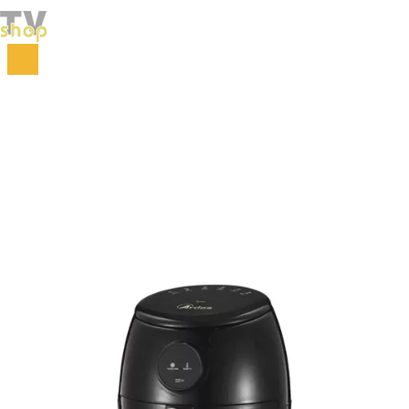
Početna
Kuhinja
Kuhinjski aparati
Air fryer friteza