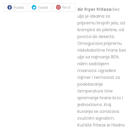
Air fryer friteza
bez
ulja je idealna za
pripremu brojnih jela, od
krompira do piletine, od
povrća do deserta.
Omogućava pripremu
niskokalorične hrane bez
ulja sa najmanje 80%
nižim sadržajem
masnoća. Ugrađeni
tajmer i termostat za
podešavanje
temperature čine
spremanje hrane brzo i
jednostavno. Kraj
kuvanja se označava
zvučnim signalom.
Kućište friteze je hladno