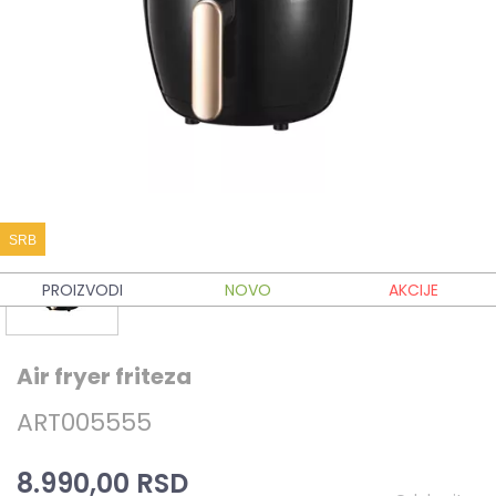
SRB
PROIZVODI
NOVO
AKCIJE
Air fryer friteza
ART005555
8.990,00 RSD