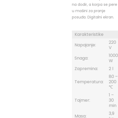
na dodir, a korpa se pere
u mašini za pranje
posuđa. Digitalni ekran.
Karakteristike
220
Napajanje:
V
1000
Snaga:
W
Zapremina:
2 l
80 –
Temperatura:
200
℃
1 –
Tajmer:
30
min
3,9
Masa: