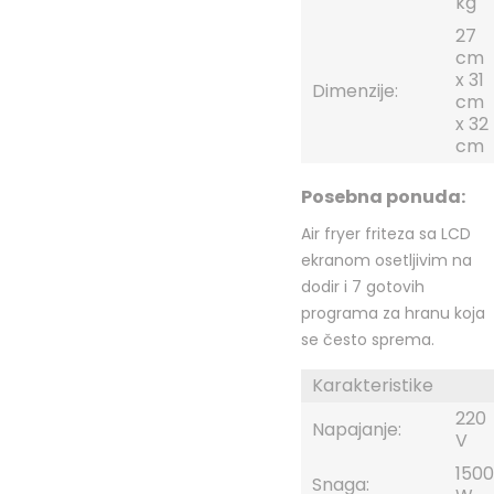
kg
27
cm
x 31
Dimenzije:
cm
x 32
cm
Posebna ponuda:
Air fryer friteza sa LCD
ekranom osetljivim na
dodir i 7 gotovih
programa za hranu koja
se često sprema.
Karakteristike
220
Napajanje:
V
1500
Snaga: