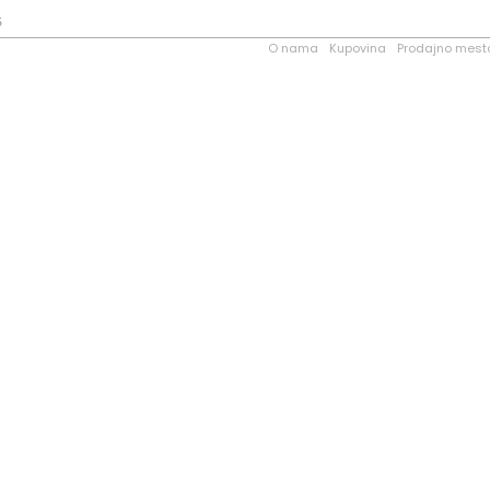
5
O nama
Kupovina
Prodajno mest