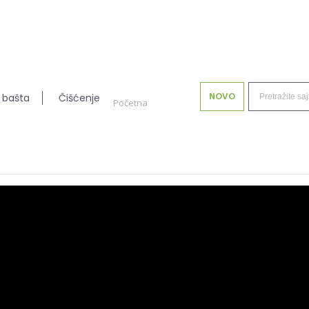
NOVO
 bašta
Čišćenje
Početna