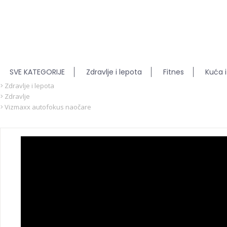
SVE KATEGORIJE
Zdravlje i lepota
Fitnes
Kuća i
Zdravlje i lepota
Zdravlje
Vizmaxx autofokus naočare