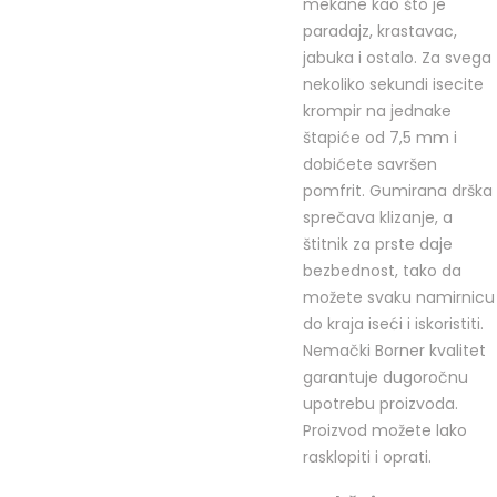
mekane kao što je
paradajz, krastavac,
jabuka i ostalo. Za svega
nekoliko sekundi isecite
krompir na jednake
štapiće od 7,5 mm i
dobićete savršen
pomfrit. Gumirana drška
sprečava klizanje, a
štitnik za prste daje
bezbednost, tako da
možete svaku namirnicu
do kraja iseći i iskoristiti.
Nemački Borner kvalitet
garantuje dugoročnu
upotrebu proizvoda.
Proizvod možete lako
rasklopiti i oprati.