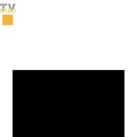
Početna
Kuhinja
Noževi i seckalice
Borner Vital secko