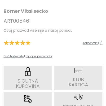
Borner Vital secko
ART005461
Ovaj proizvod više nije u našoj ponudi.
Komentari (0)
Pročitajte detaljniji opis proizvoda
KLUB
SIGURNA
KARTICA
KUPOVINA