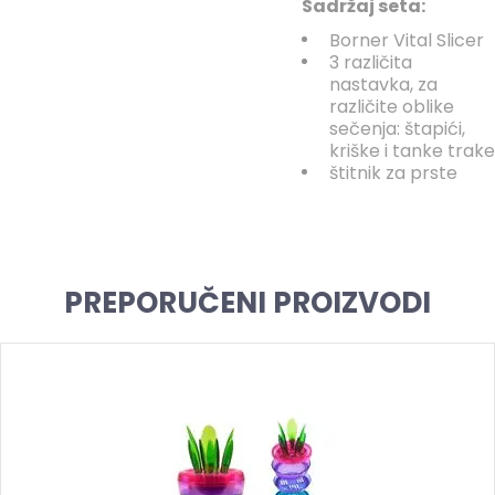
Sadržaj seta:
Borner Vital Slicer
3 različita
nastavka, za
različite oblike
sečenja: štapići,
kriške i tanke trake
štitnik za prste
PREPORUČENI PROIZVODI