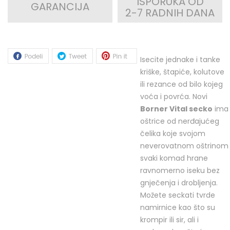
ISPORUKA OD
GARANCIJA
2-7 RADNIH DANA
Isecite jednake i tanke
kriške, štapiće, kolutove
ili rezance od bilo kojeg
voća i povrća. Novi
Borner Vital secko
ima
oštrice od nerđajućeg
čelika koje svojom
neverovatnom oštrinom
svaki komad hrane
ravnomerno iseku bez
gnječenja i drobljenja.
Možete seckati tvrde
namirnice kao što su
krompir ili sir, ali i