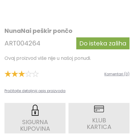
NunaNai peškir pončo
ART004264
Do isteka zaliha
Ovaj proizvod više nije u našoj ponudi.
Komentari (0)
Pročitajte detaljniji opis proizvoda
KLUB
SIGURNA
KARTICA
KUPOVINA