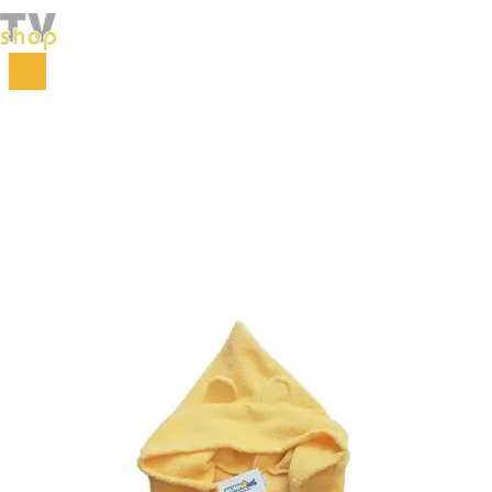
Početna
Za decu
Odeća i obuća
NunaNai peškir pončo