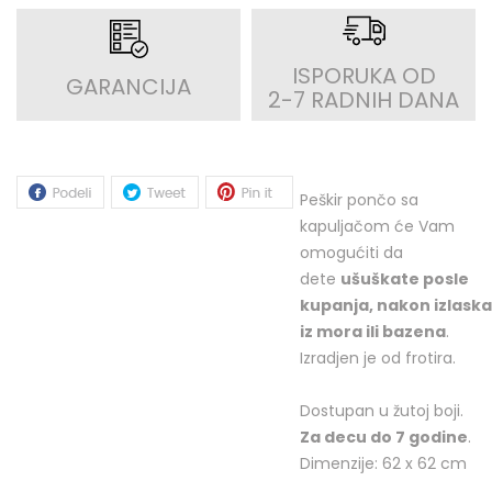
ISPORUKA OD
GARANCIJA
2-7 RADNIH DANA
Peškir pončo sa
kapuljačom će Vam
omogućiti da
dete
ušuškate posle
kupanja, nakon izlaska
iz mora ili bazena
.
Izradjen je od frotira.
Dostupan u žutoj boji.
Za decu do 7 godine
.
Dimenzije: 62 x 62 cm