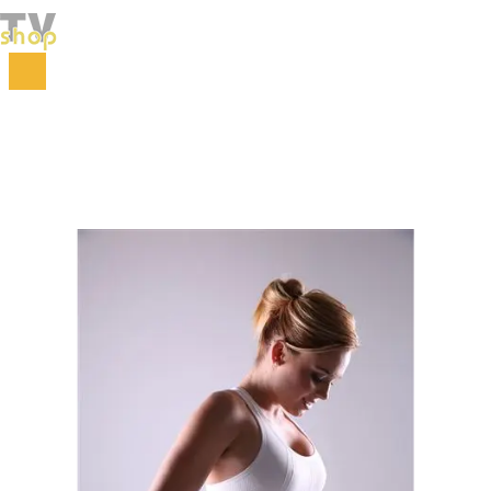
Početna
Fitnes
Mršavljenje i anticelulit
Slim ABS pojas za mršavljenje