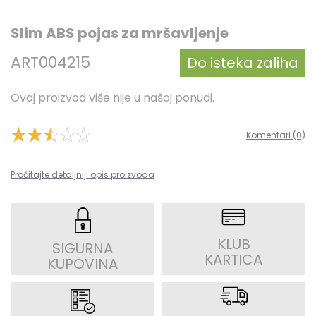
Slim ABS pojas za mršavljenje
ART004215
Do isteka zaliha
Ovaj proizvod više nije u našoj ponudi.
Komentari (0)
Pročitajte detaljniji opis proizvoda
KLUB
SIGURNA
KARTICA
KUPOVINA