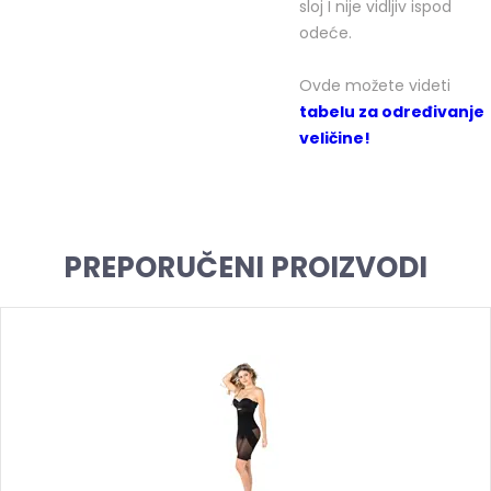
sloj I nije vidljiv ispod
odeće.
Ovde možete videti
tabelu za određivanje
veličine!
PREPORUČENI PROIZVODI