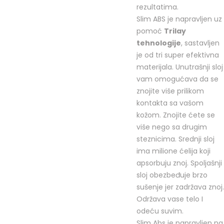
rezultatima.
Slim ABS je napravljen uz
pomoć
Trilay
tehnologije
, sastavljen
je od tri super efektivna
materijala. Unutrašnji sloj
vam omogućava da se
znojite više prilikom
kontakta sa vašom
kožom. Znojite ćete se
više nego sa drugim
steznicima. Srednji sloj
ima milione ćelija koji
apsorbuju znoj. Spoljašnji
sloj obezbeđuje brzo
sušenje jer zadržava znoj.
Održava vase telo I
odeću suvim.
Slim Abs je napravljen na