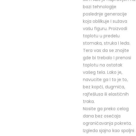
bazi tehnologije
poslednje generacije
koja oblilkuje I sužava
vašu figuru. Proizvodi
toplotu u predelu
stomaka, struka I leđa.
Tera vas da se znojite
gde bi trebalo I prenosi
toplotu na ostatak
vašeg tela. Lako je,
navucite ga I to je to,
bez kopči, dugmića,
rajfešlusa ili elastičnih
traka.
Nosite ga preko celog
dana bez osećaja
ograničavanja pokreta.
Izgleda sjajno kao spoljni