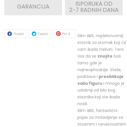
ISPORUKA OD
GARANCIJA
2-7 RADNIH DANA
Slim ABS, najdelotvorniji
steznik za stomak koji će
vam ikada trebati. Tera
Vas da se
znojite
baš
tamo gde je
najneophodnije. Steže,
podržava I
preoblikuje
vašu figuru
I mnogo je
udobniji od bilo kog
steznika koji ste ikada
nosili.
Slim ABS, fantastični
pojas za mršavljenje sa
stvarnim I neverovatnim