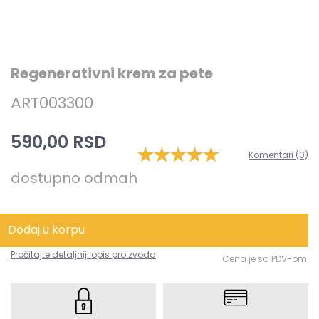
Regenerativni krem za pete
ART003300
590,00 RSD
Komentari (0)
dostupno odmah
Dodaj u korpu
Pročitajte detaljniji opis proizvoda
Cena je sa PDV-om