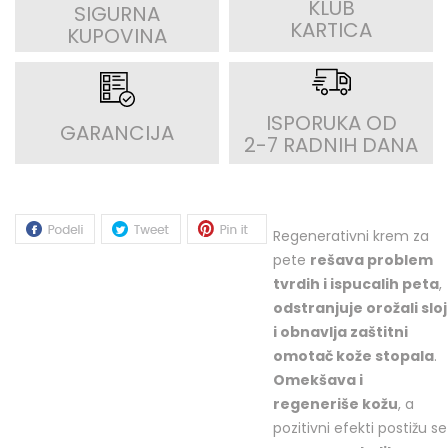
KLUB
SIGURNA
KARTICA
KUPOVINA
ISPORUKA OD
GARANCIJA
2-7 RADNIH DANA
Regenerativni krem za
pete
rešava problem
tvrdih i ispucalih peta
,
odstranjuje orožali sloj
i obnavlja zaštitni
omotač kože stopala
.
Omekšava i
regeneriše kožu
, a
pozitivni efekti postižu se