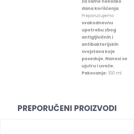
za samo nekoliko
dana korišćenja
.
Preporučujemo
svakodnevnu
upotrebu zbog
antigljivičnih i
antibakterijskih
svojstava koje
poseduje. Nanosi se
ujutru i uveče.
Pakovanje:
100 ml
PREPORUČENI PROIZVODI