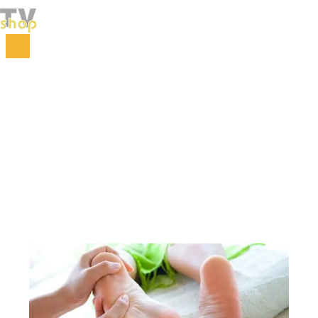
Početna
Zdravlje i lepota
Zdravlje
Regenerativni krem za pete