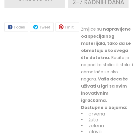
2-7 RADNIH DANA
Zmijice su
napravljene
od specijalnog
materijala, tako da se
obmotaju oko svega
što dotaknu.
Bacite je
na pod ka stolici ili stolu i
obmotaće se oko
nogara.
Vaša deca će
uživati u igri sa ovim
inovativnim
igračkama.
Dostupne u bojama:
crvena
žuta
zelena
plava