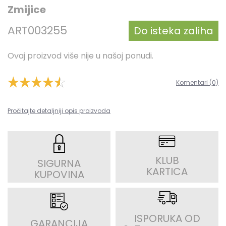
Zmijice
ART003255
Do isteka zaliha
Ovaj proizvod više nije u našoj ponudi.
Komentari (0)
Pročitajte detaljniji opis proizvoda
KLUB
SIGURNA
KARTICA
KUPOVINA
ISPORUKA OD
GARANCIJA