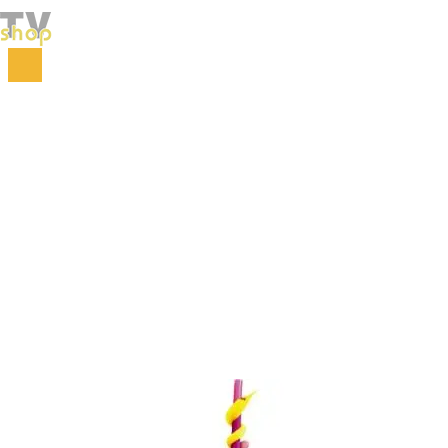
Početna
Za decu
Zabava
Zmijice