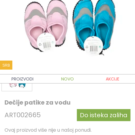
SRB
PROIZVODI
NOVO
AKCIJE
Dečije patike za vodu
ART002665
Do isteka zaliha
Ovaj proizvod više nije u našoj ponudi.