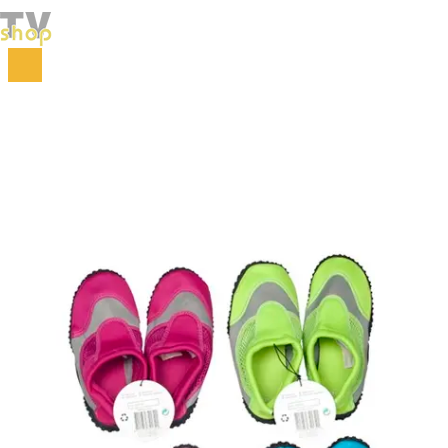
Početna
Za decu
Odeća i obuća
Dečije patike za vodu