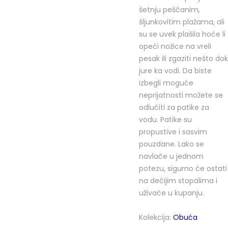
šetnju peščanim,
šljunkovitim plažama, ali
su se uvek plašila hoće li
opeći nožice na vreli
pesak ili zgaziti nešto dok
jure ka vodi. Da biste
izbegli moguće
neprijatnosti možete se
odlučiti za patike za
vodu. Patike su
propustive i sasvim
pouzdane. Lako se
navlače u jednom
potezu, sigurno će ostati
na dečijim stopalima i
uživaće u kupanju.
Kolekcija:
Obuća