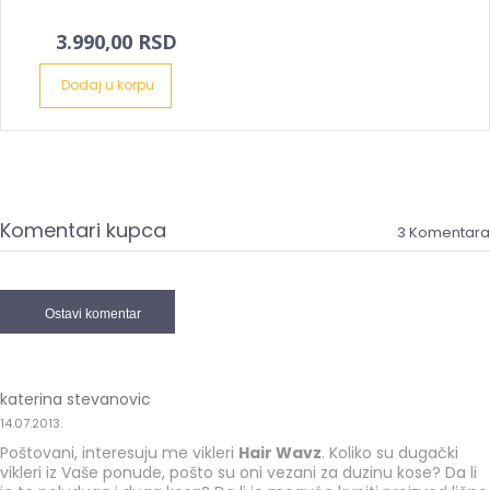
3.990,00 RSD
Dodaj u korpu
Komentari kupca
3 Komentara
Ostavi komentar
katerina stevanovic
14.07.2013.
Poštovani, interesuju me vikleri
Hair Wavz
. Koliko su dugački
vikleri iz Vaše ponude, pošto su oni vezani za duzinu kose? Da li