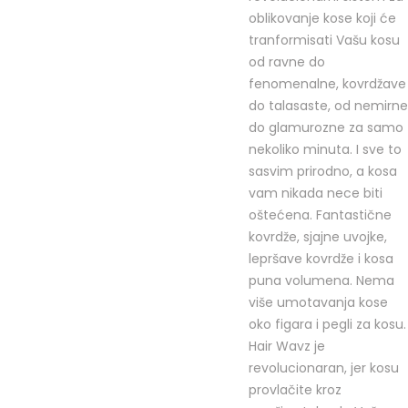
oblikovanje kose koji će
tranformisati Vašu kosu
od ravne do
fenomenalne, kovrdžave
do talasaste, od nemirne
do glamurozne za samo
nekoliko minuta. I sve to
sasvim prirodno, a kosa
vam nikada nece biti
oštećena. Fantastične
kovrdže, sjajne uvojke,
lepršave kovrdže i kosa
puna volumena. Nema
više umotavanja kose
oko figara i pegli za kosu.
Hair Wavz je
revolucionaran, jer kosu
provlačite kroz