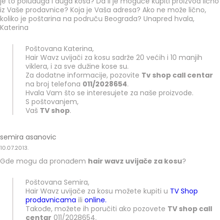
je to poluduga i duga kosa? Da li je moguće kupiti proizvod lično
iz Vaše prodavnice? Koja je Vaša adresa? Ako ne može lično,
koliko je poštarina na područu Beograda? Unapred hvala,
Katerina
Poštovana Katerina,
Hair Wavz uvijači za kosu sadrže 20 većih i 10 manjih
viklera, i za sve dužine kose su.
Za dodatne informacije, pozovite
Tv shop call centar
na broj telefona
011/2028654
.
Hvala Vam što se interesujete za naše proizvode.
S poštovanjem,
Vaš
TV shop
.
semira asanovic
10.07.2013.
Gde mogu da pronađem
hair wavz uvijače za kosu
?
Poštovana Semira,
Hair Wavz uvijače za kosu možete kupiti u
TV Shop
prodavnicama
ili
online.
Takođe, možete ih poručiti ako pozovete
TV shop call
centar
011/2028654.