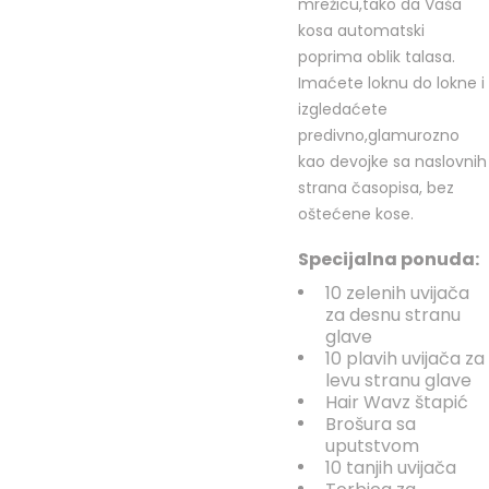
mrežicu,tako da Vaša
kosa automatski
poprima oblik talasa.
Imaćete loknu do lokne i
izgledaćete
predivno,glamurozno
kao devojke sa naslovnih
strana časopisa, bez
oštećene kose.
Specijalna ponuda:
10 zelenih uvijača
za desnu stranu
glave
10 plavih uvijača za
levu stranu glave
Hair Wavz štapić
Brošura sa
uputstvom
10 tanjih uvijača