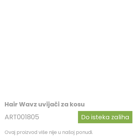
Hair Wavz uvijači za kosu
ART001805
Do isteka zaliha
Ovaj proizvod više nije u našoj ponudi.