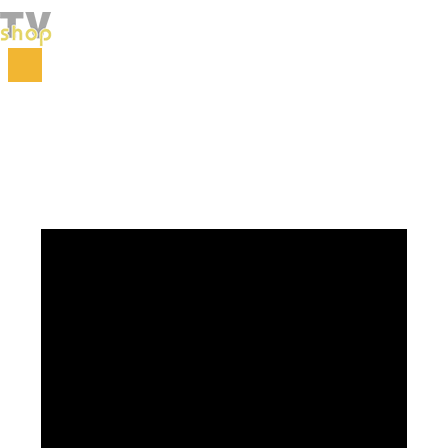
Početna
Zdravlje i lepota
Nega kose i noktiju
Hair Wavz uvijači za kosu