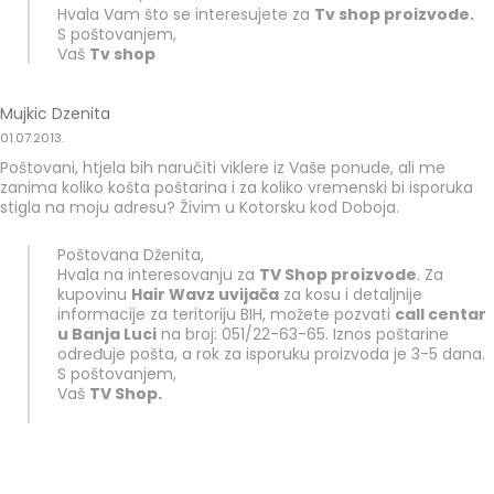
Hvala Vam što se interesujete za
Tv shop proizvode.
S poštovanjem,
Vaš
Tv shop
Mujkic Dzenita
01.07.2013.
Poštovani, htjela bih naručiti viklere iz Vaše ponude, ali me
zanima koliko košta poštarina i za koliko vremenski bi isporuka
stigla na moju adresu? Živim u Kotorsku kod Doboja.
Poštovana Dženita,
Hvala na interesovanju za
TV Shop proizvode
. Za
kupovinu
Hair Wavz uvijača
za kosu i detaljnije
informacije za teritoriju BIH, možete pozvati
call centar
u Banja Luci
na broj: 051/22-63-65. Iznos poštarine
određuje pošta, a rok za isporuku proizvoda je 3-5 dana.
S poštovanjem,
Vaš
TV Shop.