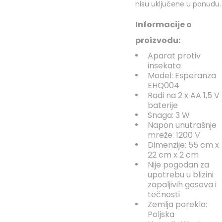
nisu uključene u ponudu.
Informacije o
proizvodu:
Aparat protiv
insekata
Model: Esperanza
EHQ004
Radi na 2 x AA 1,5 V
baterije
Snaga: 3 W
Napon unutrašnje
mreže: 1200 V
Dimenzije: 55 cm x
22 cm x 2 cm
Nije pogodan za
upotrebu u blizini
zapaljivih gasova i
tečnosti
Zemlja porekla:
Poljska