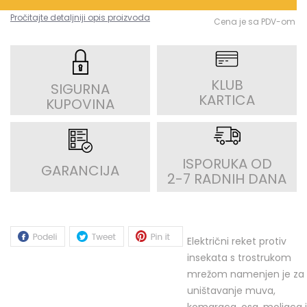
Pročitajte detaljniji opis proizvoda
Cena je sa PDV-om
KLUB
SIGURNA
KARTICA
KUPOVINA
ISPORUKA OD
GARANCIJA
2-7 RADNIH DANA
Električni reket protiv
insekata s trostrukom
mrežom namenjen je za
uništavanje muva,
komaraca, osa, moljaca i