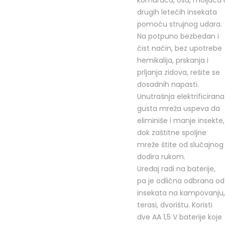
drugih letećih insekata
pomoću strujnog udara.
Na potpuno bezbedan i
čist način, bez upotrebe
hemikalija, prskanja i
prljanja zidova, rešite se
dosadnih napasti.
Unutrašnja elektrificirana
gusta mreža uspeva da
eliminiše i manje insekte,
dok zaštitne spoljne
mreže štite od slučajnog
dodira rukom.
Uređaj radi na baterije,
pa je odlična odbrana od
insekata na kampovanju,
terasi, dvorištu. Koristi
dve AA 1,5 V baterije koje