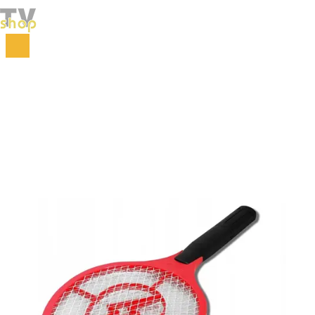
Početna
Kuća i bašta
Rasterivači štetočina
Električni reket za insekte