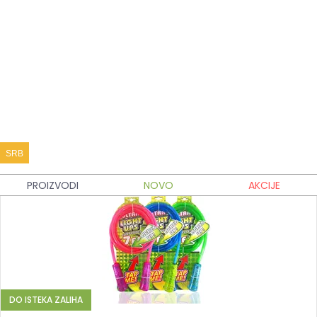
DO ISTEKA ZALIHA
GLOW PLIŠANI LJUBIMAC
-50%
2.990,00 RSD
1.490,00 RSD
Dodaj u korpu
SRB
PROIZVODI
NOVO
AKCIJE
DO ISTEKA ZALIHA